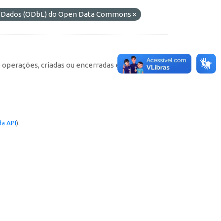
de Dados (ODbL) do Open Data Commons
e operações, criadas ou encerradas em cada
a API
).