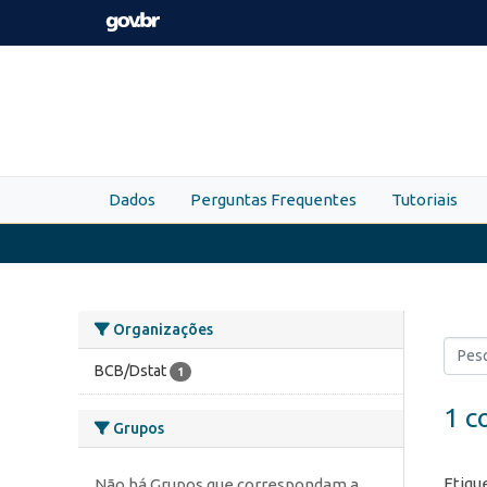
Skip to main content
Dados
Perguntas Frequentes
Tutoriais
Organizações
BCB/Dstat
1
1 c
Grupos
Etiqu
Não há Grupos que correspondam a