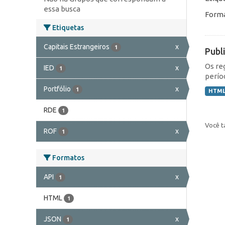
essa busca
Forma
Etiquetas
Capitais Estrangeiros
x
1
Publ
Os re
IED
x
1
perío
Portfólio
x
1
HTM
RDE
1
Você t
ROF
x
1
Formatos
API
x
1
HTML
1
JSON
x
1