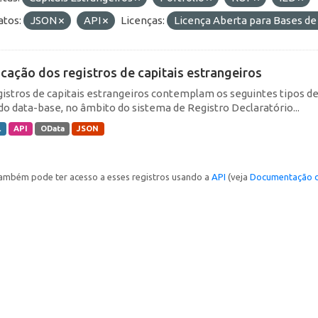
tos:
JSON
API
Licenças:
Licença Aberta para Bases 
icação dos registros de capitais estrangeiros
gistros de capitais estrangeiros contemplam os seguintes tipos d
do data-base, no âmbito do sistema de Registro Declaratório...
L
API
OData
JSON
ambém pode ter acesso a esses registros usando a
API
(veja
Documentação d