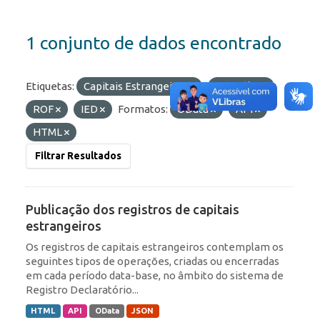
1 conjunto de dados encontrado
Etiquetas:
Capitais Estrangeiros
Portfólio
ROF
IED
Formatos:
OData
API
HTML
Filtrar Resultados
Publicação dos registros de capitais
estrangeiros
Os registros de capitais estrangeiros contemplam os
seguintes tipos de operações, criadas ou encerradas
em cada período data-base, no âmbito do sistema de
Registro Declaratório...
HTML
API
OData
JSON