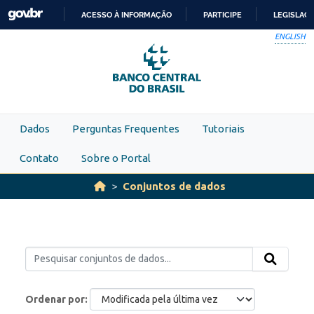
Skip to main content
ACESSO À INFORMAÇÃO
PARTICIPE
LEGISLAÇ
IR
ENGLISH
PARA
O
CONTEÚDO
Dados
Perguntas Frequentes
Tutoriais
Contato
Sobre o Portal
Conjuntos de dados
Ordenar por