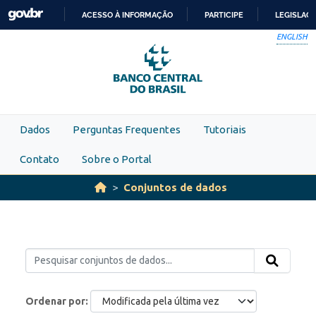
Skip to main content
ACESSO À INFORMAÇÃO
PARTICIPE
LEGISLAÇ
IR
ENGLISH
PARA
O
CONTEÚDO
Dados
Perguntas Frequentes
Tutoriais
Contato
Sobre o Portal
Conjuntos de dados
Ordenar por