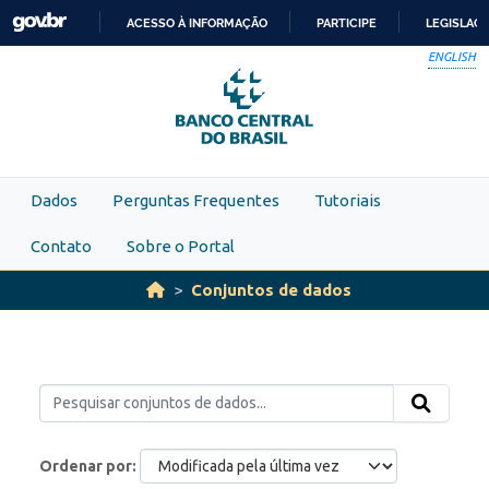
Skip to main content
ACESSO À INFORMAÇÃO
PARTICIPE
LEGISLAÇ
IR
ENGLISH
PARA
O
CONTEÚDO
Dados
Perguntas Frequentes
Tutoriais
Contato
Sobre o Portal
Conjuntos de dados
Ordenar por