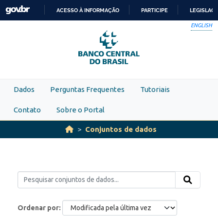
Skip to main content
ACESSO À INFORMAÇÃO
PARTICIPE
LEGISLAÇ
IR
ENGLISH
PARA
O
CONTEÚDO
Dados
Perguntas Frequentes
Tutoriais
Contato
Sobre o Portal
Conjuntos de dados
Ordenar por