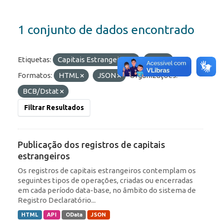
1 conjunto de dados encontrado
Etiquetas:
Capitais Estrangeiros
RDE
Formatos:
HTML
JSON
Organizações:
BCB/Dstat
Filtrar Resultados
Publicação dos registros de capitais
estrangeiros
Os registros de capitais estrangeiros contemplam os
seguintes tipos de operações, criadas ou encerradas
em cada período data-base, no âmbito do sistema de
Registro Declaratório...
HTML
API
OData
JSON