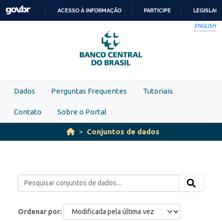
Skip to main content
ACESSO À INFORMAÇÃO
PARTICIPE
LEGISLAÇ
IR
ENGLISH
PARA
O
CONTEÚDO
Dados
Perguntas Frequentes
Tutoriais
Contato
Sobre o Portal
Conjuntos de dados
Ordenar por