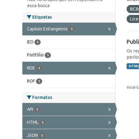
essa busca
BCB
Etiquetas
Lic
Capitais Estrangeiros
x
1
Publ
IED
1
Os re
Portfólio
1
perío
HTM
RDE
x
1
ROF
1
Você t
Formatos
API
x
1
HTML
x
1
JSON
x
1