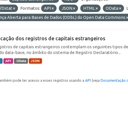
/Dstat
Formatos:
API
JSON
HTML
OData
ença Aberta para Bases de Dados (ODbL) do Open Data Commons
icação dos registros de capitais estrangeiros
gistros de capitais estrangeiros contemplam os seguintes tipos d
do data-base, no âmbito do sistema de Registro Declaratório...
L
API
OData
JSON
ambém pode ter acesso a esses registros usando a
API
(veja
Documentação d