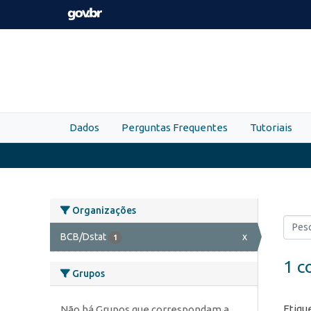
Skip to main content
Dados
Perguntas Frequentes
Tutoriais
Organizações
BCB/Dstat
x
1
1 c
Grupos
Etiqu
Não há Grupos que correspondam a