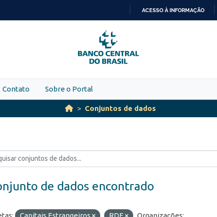
ACESSO À INFORMAÇÃO
IR
PARA
O
CONTEÚDO
Contato
Sobre o Portal
Conjuntos de dados
onjunto de dados encontrado
etas:
Capitais Estrangeiros
RDE
Organizações: