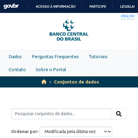
Skip to main content
ACESSO À INFORMAÇÃO
PARTICIPE
LEGISLAÇ
IR
ENGLISH
PARA
O
CONTEÚDO
Dados
Perguntas Frequentes
Tutoriais
Contato
Sobre o Portal
Conjuntos de dados
Ordenar por