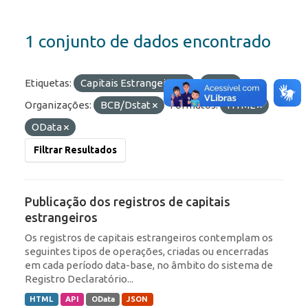
1 conjunto de dados encontrado
Etiquetas:
Capitais Estrangeiros
RDE
Organizações:
BCB/Dstat
Formatos:
HTML
OData
Filtrar Resultados
Publicação dos registros de capitais
estrangeiros
Os registros de capitais estrangeiros contemplam os
seguintes tipos de operações, criadas ou encerradas
em cada período data-base, no âmbito do sistema de
Registro Declaratório...
HTML
API
OData
JSON