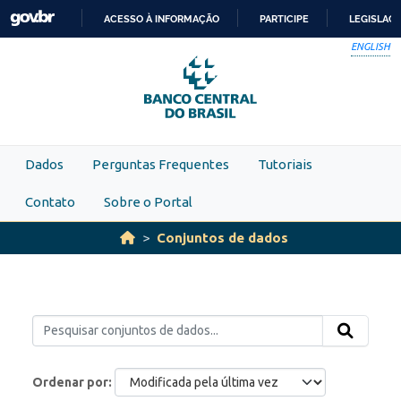
Skip to main content
ACESSO À INFORMAÇÃO
PARTICIPE
LEGISLAÇ
IR
ENGLISH
PARA
O
CONTEÚDO
Dados
Perguntas Frequentes
Tutoriais
Contato
Sobre o Portal
Conjuntos de dados
Ordenar por