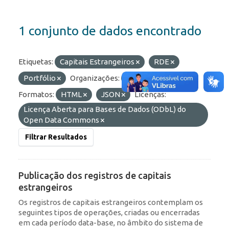
1 conjunto de dados encontrado
Etiquetas:
Capitais Estrangeiros
RDE
Portfólio
Organizações:
BCB/Dstat
Formatos:
HTML
JSON
Licenças:
Licença Aberta para Bases de Dados (ODbL) do
Open Data Commons
Filtrar Resultados
Publicação dos registros de capitais
estrangeiros
Os registros de capitais estrangeiros contemplam os
seguintes tipos de operações, criadas ou encerradas
em cada período data-base, no âmbito do sistema de