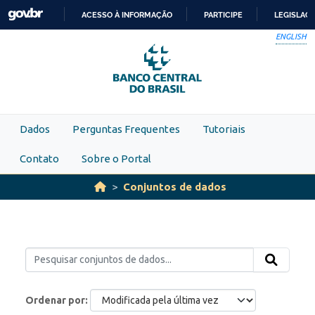
Skip to main content
ACESSO À INFORMAÇÃO
PARTICIPE
LEGISLAÇ
IR
ENGLISH
PARA
O
CONTEÚDO
Dados
Perguntas Frequentes
Tutoriais
Contato
Sobre o Portal
Conjuntos de dados
Ordenar por