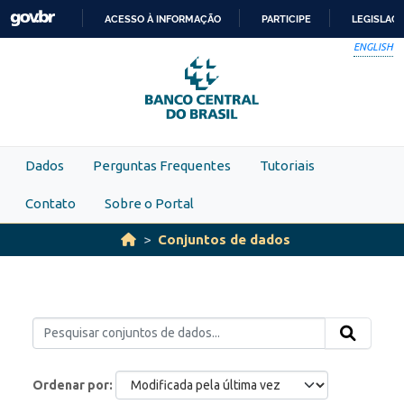
Skip to main content
ACESSO À INFORMAÇÃO
PARTICIPE
LEGISLAÇ
IR
ENGLISH
PARA
O
CONTEÚDO
Dados
Perguntas Frequentes
Tutoriais
Contato
Sobre o Portal
Conjuntos de dados
Ordenar por