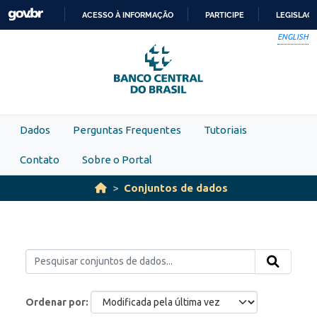
Skip to main content
ACESSO À INFORMAÇÃO
PARTICIPE
LEGISLAÇ
IR
ENGLISH
PARA
O
CONTEÚDO
Dados
Perguntas Frequentes
Tutoriais
Contato
Sobre o Portal
Conjuntos de dados
Ordenar por