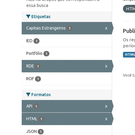
essa busca
HT
Etiquetas
Capitais Estrangeiros
x
1
Publ
Os re
IED
1
perío
Portfólio
1
HTM
RDE
x
1
Você t
ROF
1
Formatos
API
x
1
HTML
x
1
JSON
1