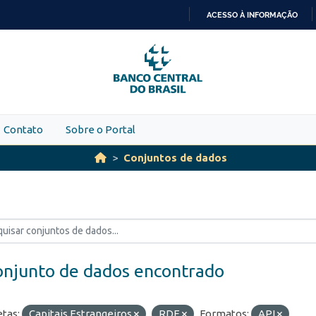
ACESSO À INFORMAÇÃO
IR
PARA
O
CONTEÚDO
Contato
Sobre o Portal
Conjuntos de dados
onjunto de dados encontrado
etas:
Capitais Estrangeiros
RDE
Formatos:
API