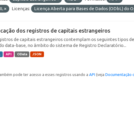
ML
Licenças:
Licença Aberta para Bases de Dados (ODbL) d
icação dos registros de capitais estrangeiros
gistros de capitais estrangeiros contemplam os seguintes tipos d
do data-base, no âmbito do sistema de Registro Declaratório...
L
API
OData
JSON
ambém pode ter acesso a esses registros usando a
API
(veja
Documentação d