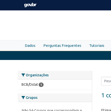
Skip to main content
Dados
Perguntas Frequentes
Tutoriais
Organizações
BCB/Dstat
1
1 c
Grupos
Etiqu
Não há Grupos que correspondam a