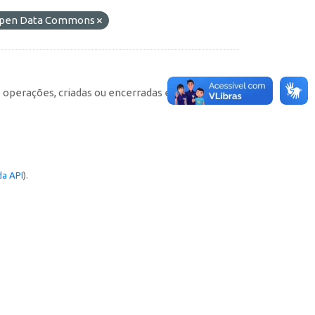
o Open Data Commons
e operações, criadas ou encerradas em cada
a API
).