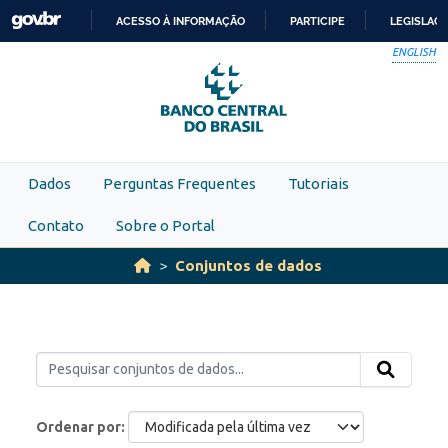
Skip to main content
ACESSO À INFORMAÇÃO
PARTICIPE
LEGISLAÇ
IR
ENGLISH
PARA
O
CONTEÚDO
Dados
Perguntas Frequentes
Tutoriais
Contato
Sobre o Portal
Conjuntos de dados
Ordenar por