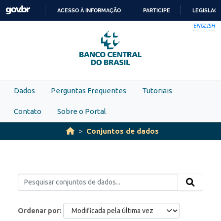
Skip to main content
ACESSO À INFORMAÇÃO
PARTICIPE
LEGISLAÇ
IR
ENGLISH
PARA
O
CONTEÚDO
Dados
Perguntas Frequentes
Tutoriais
Contato
Sobre o Portal
Conjuntos de dados
Ordenar por