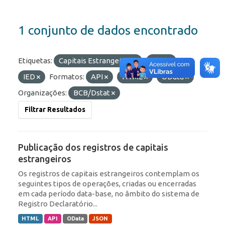
1 conjunto de dados encontrado
Etiquetas:
Capitais Estrangeiros
RDE
IED
Formatos:
API
HTML
OData
Organizações:
BCB/Dstat
Filtrar Resultados
Publicação dos registros de capitais
estrangeiros
Os registros de capitais estrangeiros contemplam os
seguintes tipos de operações, criadas ou encerradas
em cada período data-base, no âmbito do sistema de
Registro Declaratório...
HTML
API
OData
JSON