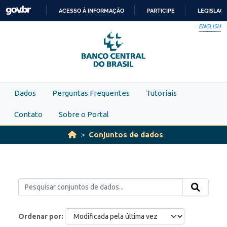
Skip to main content
ACESSO À INFORMAÇÃO
PARTICIPE
LEGISLAÇ
IR
ENGLISH
PARA
O
CONTEÚDO
Dados
Perguntas Frequentes
Tutoriais
Contato
Sobre o Portal
Conjuntos de dados
Ordenar por