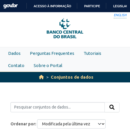
Skip to main content
ACESSO À INFORMAÇÃO
PARTICIPE
LEGISLAÇ
IR
ENGLISH
PARA
O
CONTEÚDO
Dados
Perguntas Frequentes
Tutoriais
Contato
Sobre o Portal
Conjuntos de dados
Ordenar por