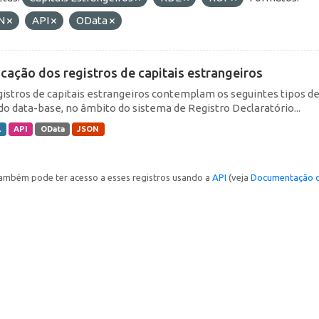
N
API
OData
icação dos registros de capitais estrangeiros
gistros de capitais estrangeiros contemplam os seguintes tipos d
do data-base, no âmbito do sistema de Registro Declaratório...
L
API
OData
JSON
ambém pode ter acesso a esses registros usando a
API
(veja
Documentação d