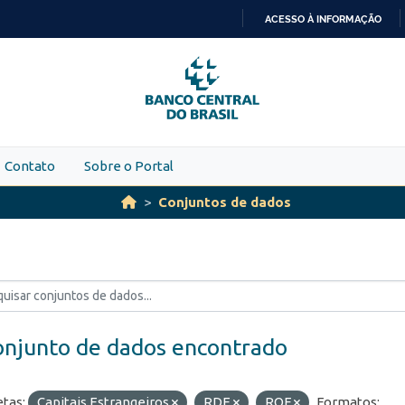
ACESSO À INFORMAÇÃO
IR
PARA
O
CONTEÚDO
Contato
Sobre o Portal
Conjuntos de dados
onjunto de dados encontrado
etas:
Capitais Estrangeiros
RDE
ROF
Formatos: