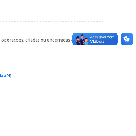
e operações, criadas ou encerradas em cada
a API
).