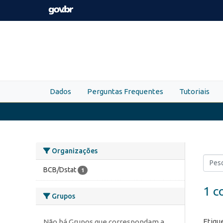
Skip to main content
Dados
Perguntas Frequentes
Tutoriais
Organizações
BCB/Dstat
1
1 c
Grupos
Etiqu
Não há Grupos que correspondam a