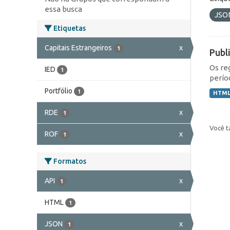
essa busca
JSO
Etiquetas
Capitais Estrangeiros
x
1
Publ
Os re
IED
1
perío
Portfólio
1
HTM
RDE
x
1
Você t
ROF
x
1
Formatos
API
x
1
HTML
1
JSON
x
1