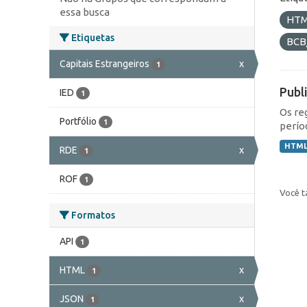
essa busca
HT
Etiquetas
BCB
Capitais Estrangeiros
x
1
Publ
IED
1
Os re
Portfólio
1
perío
HTM
RDE
x
1
ROF
1
Você t
Formatos
API
1
HTML
x
1
JSON
x
1