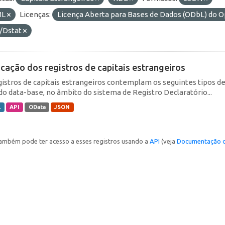
ML
Licenças:
Licença Aberta para Bases de Dados (ODbL) d
/Dstat
icação dos registros de capitais estrangeiros
gistros de capitais estrangeiros contemplam os seguintes tipos d
do data-base, no âmbito do sistema de Registro Declaratório...
L
API
OData
JSON
ambém pode ter acesso a esses registros usando a
API
(veja
Documentação d