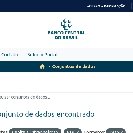
ACESSO À INFORMAÇÃO
IR
PARA
O
CONTEÚDO
Contato
Sobre o Portal
Conjuntos de dados
onjunto de dados encontrado
etas:
Capitais Estrangeiros
RDE
Formatos:
JSON