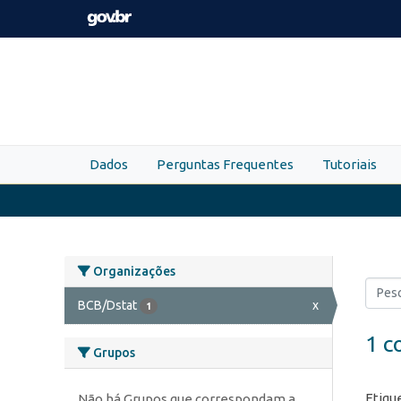
Skip to main content
Dados
Perguntas Frequentes
Tutoriais
Organizações
BCB/Dstat
x
1
1 c
Grupos
Etiqu
Não há Grupos que correspondam a