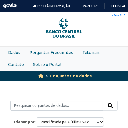
Skip to main content
ACESSO À INFORMAÇÃO
PARTICIPE
LEGISLAÇ
IR
ENGLISH
PARA
O
CONTEÚDO
Dados
Perguntas Frequentes
Tutoriais
Contato
Sobre o Portal
Conjuntos de dados
Ordenar por