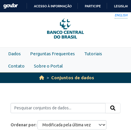
Skip to main content
ACESSO À INFORMAÇÃO
PARTICIPE
LEGISLAÇ
IR
ENGLISH
PARA
O
CONTEÚDO
Dados
Perguntas Frequentes
Tutoriais
Contato
Sobre o Portal
Conjuntos de dados
Ordenar por