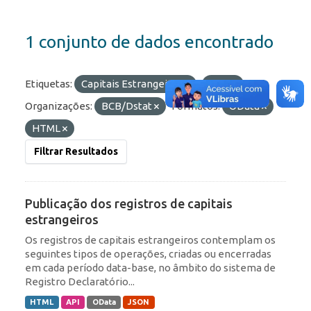
1 conjunto de dados encontrado
Etiquetas:
Capitais Estrangeiros
RDE
Organizações:
BCB/Dstat
Formatos:
OData
HTML
Filtrar Resultados
Publicação dos registros de capitais
estrangeiros
Os registros de capitais estrangeiros contemplam os
seguintes tipos de operações, criadas ou encerradas
em cada período data-base, no âmbito do sistema de
Registro Declaratório...
HTML
API
OData
JSON