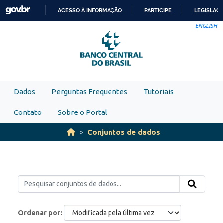
Skip to main content
ACESSO À INFORMAÇÃO
PARTICIPE
LEGISLAÇ
IR
ENGLISH
PARA
O
CONTEÚDO
Dados
Perguntas Frequentes
Tutoriais
Contato
Sobre o Portal
Conjuntos de dados
Ordenar por