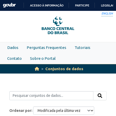
Skip to main content
ACESSO À INFORMAÇÃO
PARTICIPE
LEGISLAÇ
IR
ENGLISH
PARA
O
CONTEÚDO
Dados
Perguntas Frequentes
Tutoriais
Contato
Sobre o Portal
Conjuntos de dados
Ordenar por