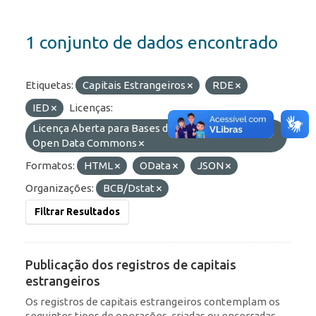
1 conjunto de dados encontrado
Etiquetas:
Capitais Estrangeiros
RDE
IED
Licenças:
Licença Aberta para Bases de Dados (ODbL) do
Open Data Commons
Formatos:
HTML
OData
JSON
Organizações:
BCB/Dstat
Filtrar Resultados
Publicação dos registros de capitais
estrangeiros
Os registros de capitais estrangeiros contemplam os
seguintes tipos de operações, criadas ou encerradas