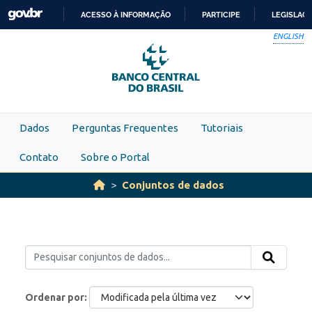
Skip to main content
ACESSO À INFORMAÇÃO
PARTICIPE
LEGISLAÇ
IR
ENGLISH
PARA
O
CONTEÚDO
Dados
Perguntas Frequentes
Tutoriais
Contato
Sobre o Portal
Conjuntos de dados
Ordenar por