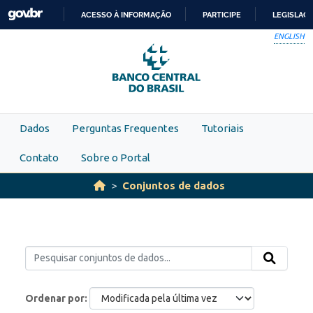
Skip to main content
ACESSO À INFORMAÇÃO
PARTICIPE
LEGISLAÇ
IR
ENGLISH
PARA
O
CONTEÚDO
Dados
Perguntas Frequentes
Tutoriais
Contato
Sobre o Portal
Conjuntos de dados
Ordenar por