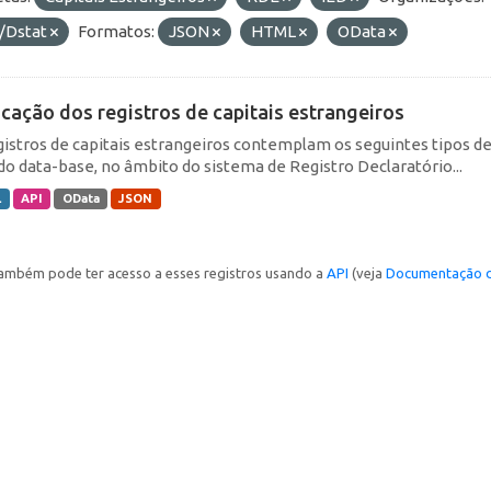
/Dstat
Formatos:
JSON
HTML
OData
icação dos registros de capitais estrangeiros
gistros de capitais estrangeiros contemplam os seguintes tipos d
do data-base, no âmbito do sistema de Registro Declaratório...
L
API
OData
JSON
ambém pode ter acesso a esses registros usando a
API
(veja
Documentação d