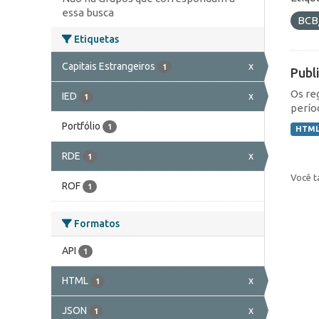
essa busca
BCB
Etiquetas
Capitais Estrangeiros
x
1
Publ
Os re
IED
x
1
perío
Portfólio
1
HTM
RDE
x
1
Você t
ROF
1
Formatos
API
1
HTML
x
1
JSON
x
1