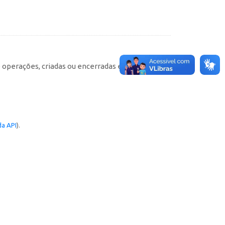
e operações, criadas ou encerradas em cada
a API
).