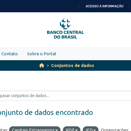
ACESSO À INFORMAÇÃO
IR
PARA
O
CONTEÚDO
Contato
Sobre o Portal
Conjuntos de dados
onjunto de dados encontrado
etas:
Capitais Estrangeiros
RDE
IED
Organizações: