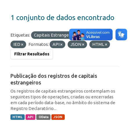
1 conjunto de dados encontrado
Etiquetas:
Capitais Estrangeiros
RDE
IED
Formatos:
API
JSON
HTML
Filtrar Resultados
Publicação dos registros de capitais
estrangeiros
Os registros de capitais estrangeiros contemplam os
seguintes tipos de operações, criadas ou encerradas
em cada período data-base, no âmbito do sistema de
Registro Declaratório...
HTML
API
OData
JSON