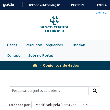
Skip to main content
ACESSO À INFORMAÇÃO
PARTICIPE
LEGISLAÇ
IR
ENGLISH
PARA
O
CONTEÚDO
Dados
Perguntas Frequentes
Tutoriais
Contato
Sobre o Portal
Conjuntos de dados
Ordenar por