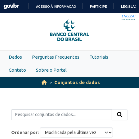
Skip to main content
ACESSO À INFORMAÇÃO
PARTICIPE
LEGISLAÇ
IR
ENGLISH
PARA
O
CONTEÚDO
Dados
Perguntas Frequentes
Tutoriais
Contato
Sobre o Portal
Conjuntos de dados
Ordenar por