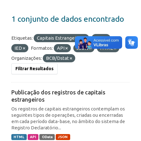
1 conjunto de dados encontrado
Etiquetas:
Capitais Estrangeiros
RDE
IED
Formatos:
API
JSON
HTML
Organizações:
BCB/Dstat
Filtrar Resultados
Publicação dos registros de capitais
estrangeiros
Os registros de capitais estrangeiros contemplam os
seguintes tipos de operações, criadas ou encerradas
em cada período data-base, no âmbito do sistema de
Registro Declaratório...
HTML
API
OData
JSON