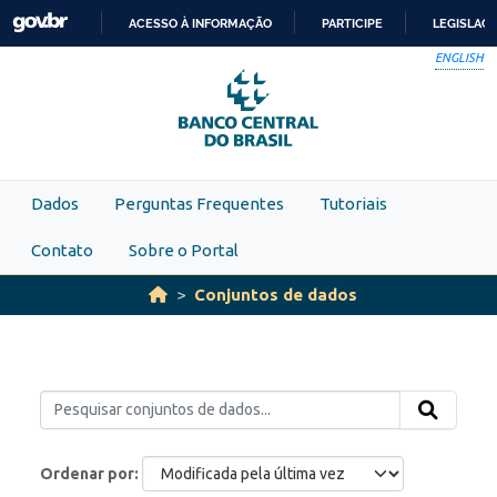
Skip to main content
ACESSO À INFORMAÇÃO
PARTICIPE
LEGISLAÇ
IR
ENGLISH
PARA
O
CONTEÚDO
Dados
Perguntas Frequentes
Tutoriais
Contato
Sobre o Portal
Conjuntos de dados
Ordenar por