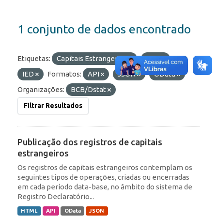
1 conjunto de dados encontrado
Etiquetas:
Capitais Estrangeiros
RDE
IED
Formatos:
API
JSON
OData
Organizações:
BCB/Dstat
Filtrar Resultados
Publicação dos registros de capitais
estrangeiros
Os registros de capitais estrangeiros contemplam os
seguintes tipos de operações, criadas ou encerradas
em cada período data-base, no âmbito do sistema de
Registro Declaratório...
HTML
API
OData
JSON