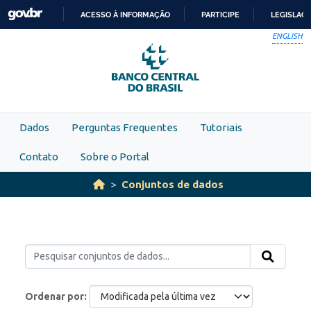
Skip to main content
ACESSO À INFORMAÇÃO
PARTICIPE
LEGISLAÇ
IR
ENGLISH
PARA
O
CONTEÚDO
Dados
Perguntas Frequentes
Tutoriais
Contato
Sobre o Portal
Conjuntos de dados
Ordenar por