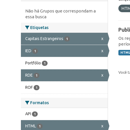
HT
Não há Grupos que correspondam a
essa busca
Etiquetas
Publ
Os re
Capitais Estrangeiros
x
1
perío
IED
x
1
HTM
Portfólio
1
Você t
RDE
x
1
ROF
1
Formatos
API
1
HTML
x
1