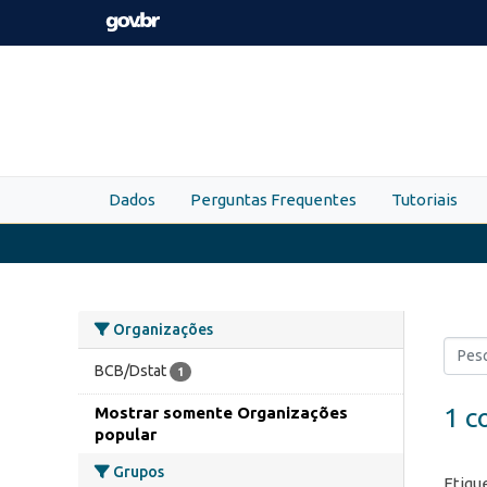
Skip to main content
Dados
Perguntas Frequentes
Tutoriais
Organizações
BCB/Dstat
1
1 c
Mostrar somente Organizações
popular
Grupos
Etiqu