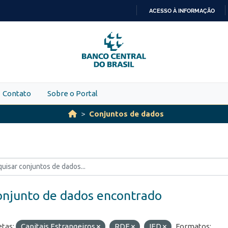
ACESSO À INFORMAÇÃO
IR
PARA
O
CONTEÚDO
Contato
Sobre o Portal
Conjuntos de dados
onjunto de dados encontrado
etas:
Capitais Estrangeiros
RDE
IED
Formatos: