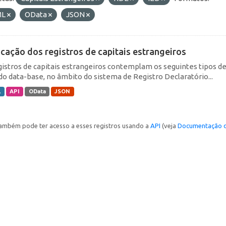
ML
OData
JSON
icação dos registros de capitais estrangeiros
gistros de capitais estrangeiros contemplam os seguintes tipos d
do data-base, no âmbito do sistema de Registro Declaratório...
L
API
OData
JSON
ambém pode ter acesso a esses registros usando a
API
(veja
Documentação d