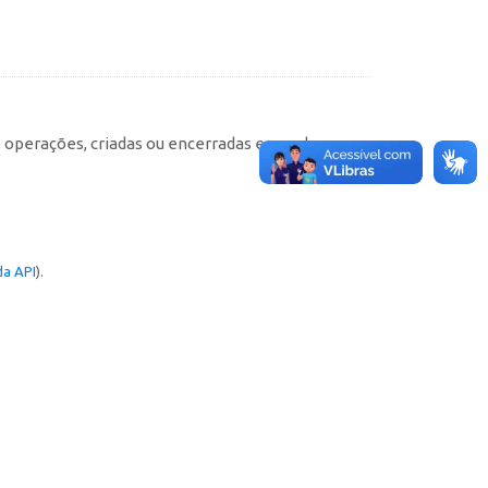
e operações, criadas ou encerradas em cada
a API
).