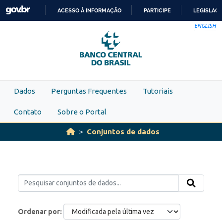
Skip to main content
ACESSO À INFORMAÇÃO
PARTICIPE
LEGISLAÇ
IR
ENGLISH
PARA
O
CONTEÚDO
Dados
Perguntas Frequentes
Tutoriais
Contato
Sobre o Portal
Conjuntos de dados
Ordenar por