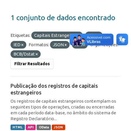
1 conjunto de dados encontrado
Etiquetas:
Capitais Estrangeiros
RDE
IED
Formatos:
JSON
API
Organizações:
BCB/Dstat
Filtrar Resultados
Publicação dos registros de capitais
estrangeiros
Os registros de capitais estrangeiros contemplam os
seguintes tipos de operações, criadas ou encerradas
em cada período data-base, no âmbito do sistema de
Registro Declaratório...
HTML
API
OData
JSON