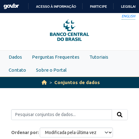
Skip to main content
ACESSO À INFORMAÇÃO
PARTICIPE
LEGISLAÇ
IR
ENGLISH
PARA
O
CONTEÚDO
Dados
Perguntas Frequentes
Tutoriais
Contato
Sobre o Portal
Conjuntos de dados
Ordenar por