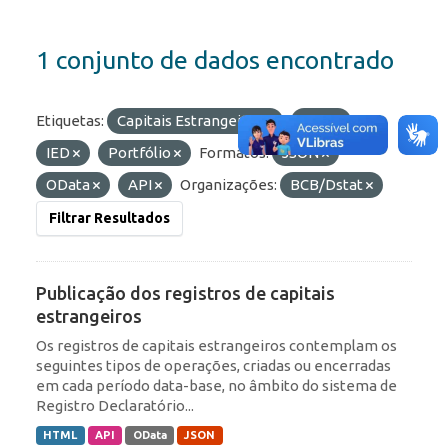
1 conjunto de dados encontrado
Etiquetas:
Capitais Estrangeiros
RDE
IED
Portfólio
Formatos:
JSON
OData
API
Organizações:
BCB/Dstat
Filtrar Resultados
Publicação dos registros de capitais
estrangeiros
Os registros de capitais estrangeiros contemplam os
seguintes tipos de operações, criadas ou encerradas
em cada período data-base, no âmbito do sistema de
Registro Declaratório...
HTML
API
OData
JSON