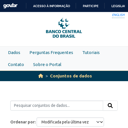
Skip to main content
ACESSO À INFORMAÇÃO
PARTICIPE
LEGISLAÇ
IR
ENGLISH
PARA
O
CONTEÚDO
Dados
Perguntas Frequentes
Tutoriais
Contato
Sobre o Portal
Conjuntos de dados
Ordenar por