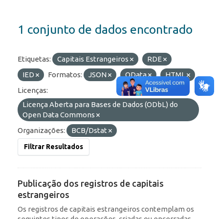
1 conjunto de dados encontrado
Etiquetas:
Capitais Estrangeiros
RDE
IED
Formatos:
JSON
OData
HTML
Licenças:
Licença Aberta para Bases de Dados (ODbL) do
Open Data Commons
Organizações:
BCB/Dstat
Filtrar Resultados
Publicação dos registros de capitais
estrangeiros
Os registros de capitais estrangeiros contemplam os
seguintes tipos de operações, criadas ou encerradas