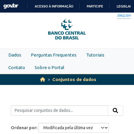
Skip to main content
ACESSO À INFORMAÇÃO
PARTICIPE
LEGISLAÇ
IR
ENGLISH
PARA
O
CONTEÚDO
Dados
Perguntas Frequentes
Tutoriais
Contato
Sobre o Portal
Conjuntos de dados
Ordenar por