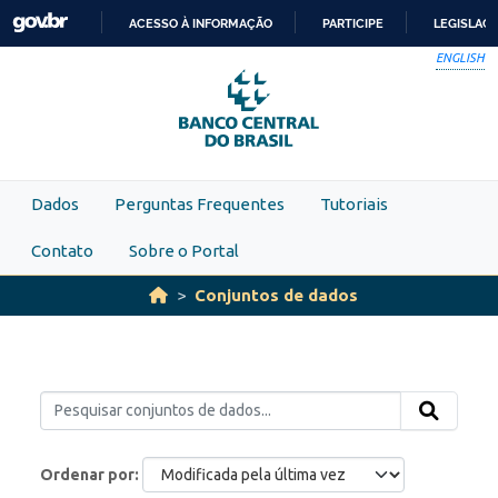
Skip to main content
ACESSO À INFORMAÇÃO
PARTICIPE
LEGISLAÇ
IR
ENGLISH
PARA
O
CONTEÚDO
Dados
Perguntas Frequentes
Tutoriais
Contato
Sobre o Portal
Conjuntos de dados
Ordenar por