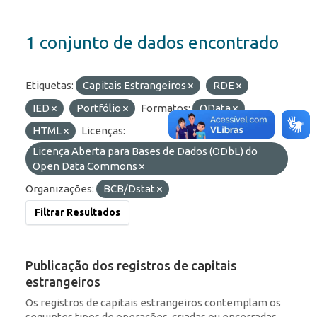
1 conjunto de dados encontrado
Etiquetas:
Capitais Estrangeiros
RDE
IED
Portfólio
Formatos:
OData
HTML
Licenças:
Licença Aberta para Bases de Dados (ODbL) do
Open Data Commons
Organizações:
BCB/Dstat
Filtrar Resultados
Publicação dos registros de capitais
estrangeiros
Os registros de capitais estrangeiros contemplam os
seguintes tipos de operações, criadas ou encerradas