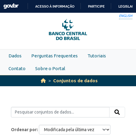
Skip to main content
ACESSO À INFORMAÇÃO
PARTICIPE
LEGISLAÇ
IR
ENGLISH
PARA
O
CONTEÚDO
Dados
Perguntas Frequentes
Tutoriais
Contato
Sobre o Portal
Conjuntos de dados
Ordenar por