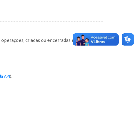
e operações, criadas ou encerradas em cada
a API
).