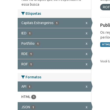
essa busca
RO
Etiquetas
Capitais Estrangeiros
x
1
Publ
Os re
IED
x
1
perío
Portfólio
x
1
HTM
RDE
x
1
Você t
ROF
x
1
Formatos
API
x
1
HTML
1
JSON
x
1