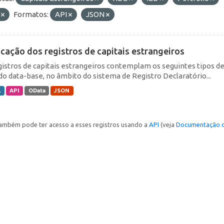
F
Formatos:
API
JSON
icação dos registros de capitais estrangeiros
gistros de capitais estrangeiros contemplam os seguintes tipos d
do data-base, no âmbito do sistema de Registro Declaratório...
L
API
OData
JSON
ambém pode ter acesso a esses registros usando a
API
(veja
Documentação d