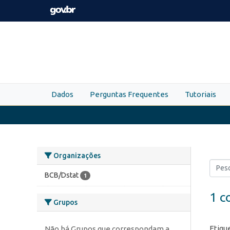
Skip to main content
Dados
Perguntas Frequentes
Tutoriais
Organizações
BCB/Dstat
1
1 c
Grupos
Etiqu
Não há Grupos que correspondam a