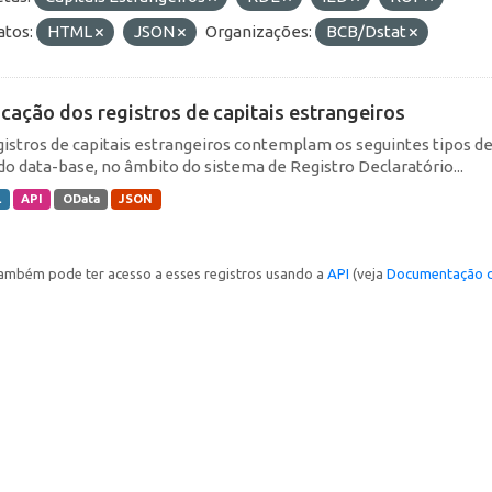
tos:
HTML
JSON
Organizações:
BCB/Dstat
icação dos registros de capitais estrangeiros
gistros de capitais estrangeiros contemplam os seguintes tipos d
do data-base, no âmbito do sistema de Registro Declaratório...
L
API
OData
JSON
ambém pode ter acesso a esses registros usando a
API
(veja
Documentação d