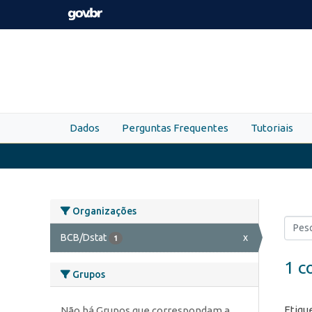
Skip to main content
Dados
Perguntas Frequentes
Tutoriais
Organizações
BCB/Dstat
x
1
1 c
Grupos
Etiqu
Não há Grupos que correspondam a