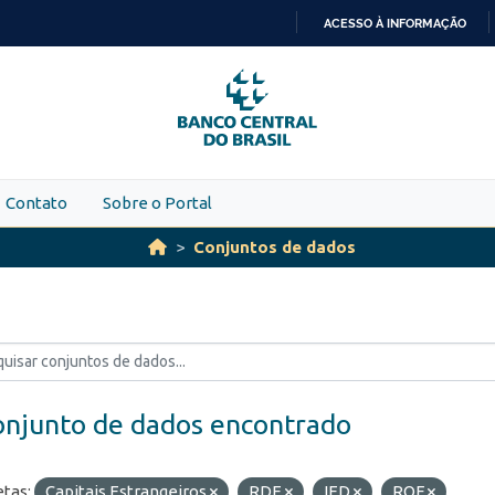
ACESSO À INFORMAÇÃO
IR
PARA
O
CONTEÚDO
Contato
Sobre o Portal
Conjuntos de dados
onjunto de dados encontrado
etas:
Capitais Estrangeiros
RDE
IED
ROF