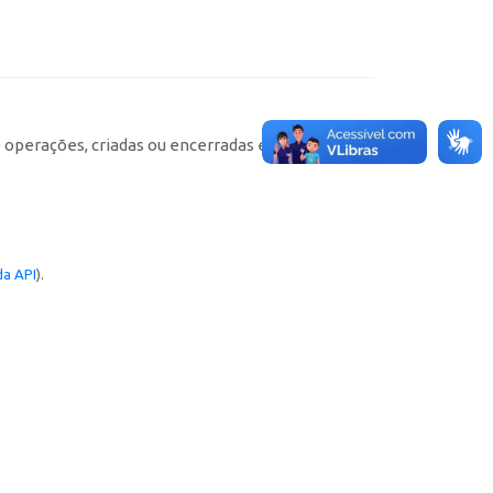
e operações, criadas ou encerradas em cada
a API
).