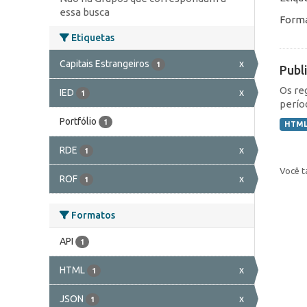
essa busca
Forma
Etiquetas
Capitais Estrangeiros
x
1
Publ
Os re
IED
x
1
perío
Portfólio
1
HTM
RDE
x
1
Você t
ROF
x
1
Formatos
API
1
HTML
x
1
JSON
x
1