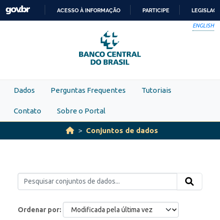
Skip to main content
ACESSO À INFORMAÇÃO
PARTICIPE
LEGISLAÇ
IR
ENGLISH
PARA
O
CONTEÚDO
Dados
Perguntas Frequentes
Tutoriais
Contato
Sobre o Portal
Conjuntos de dados
Ordenar por