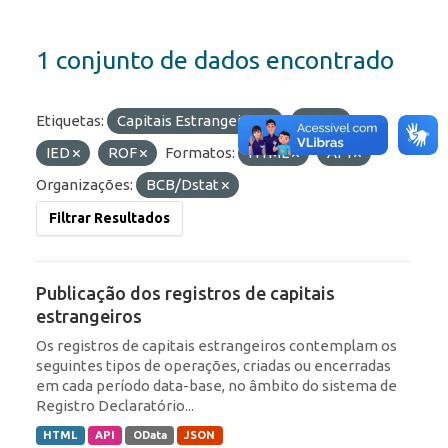
1 conjunto de dados encontrado
Etiquetas:
Capitais Estrangeiros
RDE
IED
ROF
Formatos:
HTML
API
Organizações:
BCB/Dstat
Filtrar Resultados
Publicação dos registros de capitais
estrangeiros
Os registros de capitais estrangeiros contemplam os
seguintes tipos de operações, criadas ou encerradas
em cada período data-base, no âmbito do sistema de
Registro Declaratório...
HTML
API
OData
JSON