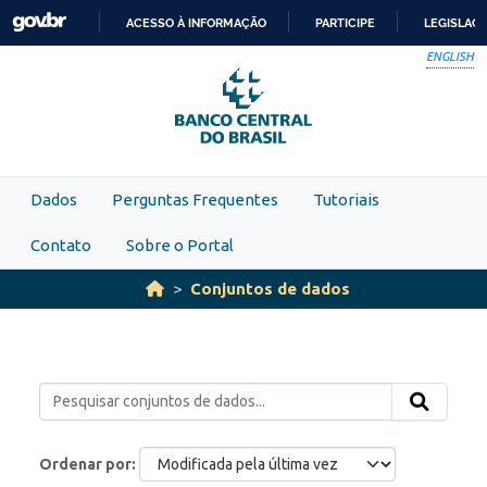
Skip to main content
ACESSO À INFORMAÇÃO
PARTICIPE
LEGISLAÇ
IR
ENGLISH
PARA
O
CONTEÚDO
Dados
Perguntas Frequentes
Tutoriais
Contato
Sobre o Portal
Conjuntos de dados
Ordenar por