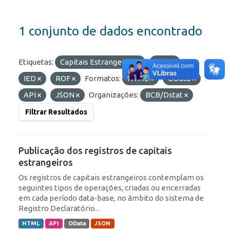
1 conjunto de dados encontrado
Etiquetas:
Capitais Estrangeiros
RDE
IED
ROF
Formatos:
HTML
OData
API
JSON
Organizações:
BCB/Dstat
Filtrar Resultados
Publicação dos registros de capitais
estrangeiros
Os registros de capitais estrangeiros contemplam os
seguintes tipos de operações, criadas ou encerradas
em cada período data-base, no âmbito do sistema de
Registro Declaratório...
HTML
API
OData
JSON