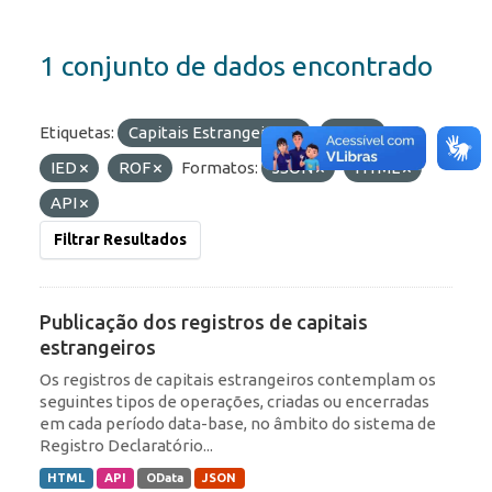
1 conjunto de dados encontrado
Etiquetas:
Capitais Estrangeiros
RDE
IED
ROF
Formatos:
JSON
HTML
API
Filtrar Resultados
Publicação dos registros de capitais
estrangeiros
Os registros de capitais estrangeiros contemplam os
seguintes tipos de operações, criadas ou encerradas
em cada período data-base, no âmbito do sistema de
Registro Declaratório...
HTML
API
OData
JSON