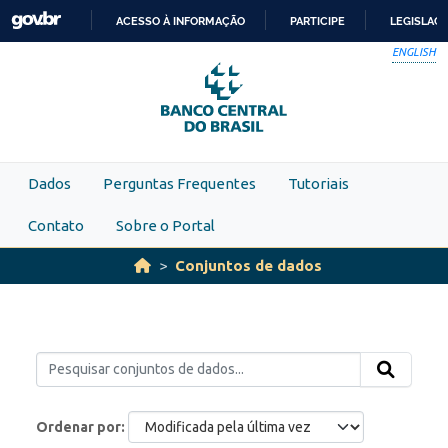
Skip to main content
ACESSO À INFORMAÇÃO
PARTICIPE
LEGISLAÇ
IR
ENGLISH
PARA
O
CONTEÚDO
Dados
Perguntas Frequentes
Tutoriais
Contato
Sobre o Portal
Conjuntos de dados
Ordenar por