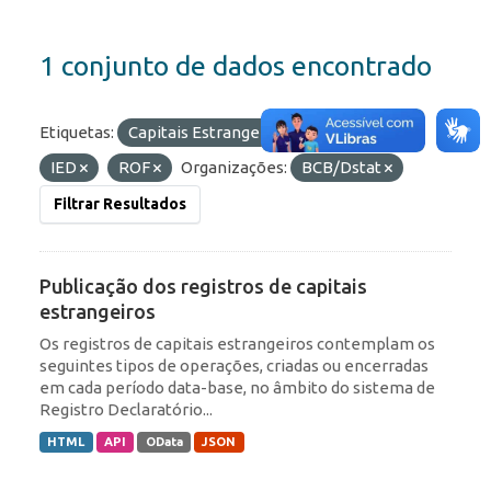
1 conjunto de dados encontrado
Etiquetas:
Capitais Estrangeiros
RDE
IED
ROF
Organizações:
BCB/Dstat
Filtrar Resultados
Publicação dos registros de capitais
estrangeiros
Os registros de capitais estrangeiros contemplam os
seguintes tipos de operações, criadas ou encerradas
em cada período data-base, no âmbito do sistema de
Registro Declaratório...
HTML
API
OData
JSON