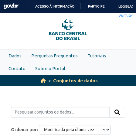
Skip to main content
ACESSO À INFORMAÇÃO
PARTICIPE
LEGISLAÇ
IR
ENGLISH
PARA
O
CONTEÚDO
Dados
Perguntas Frequentes
Tutoriais
Contato
Sobre o Portal
Conjuntos de dados
Ordenar por