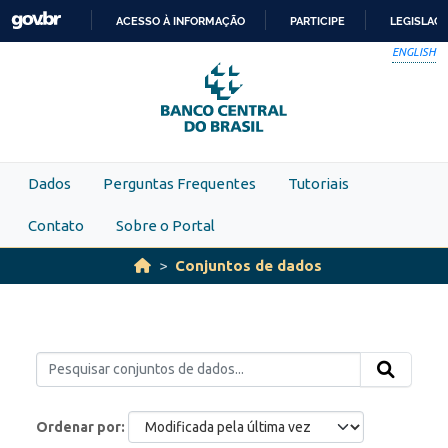
Skip to main content
ACESSO À INFORMAÇÃO
PARTICIPE
LEGISLAÇ
IR
ENGLISH
PARA
O
CONTEÚDO
Dados
Perguntas Frequentes
Tutoriais
Contato
Sobre o Portal
Conjuntos de dados
Ordenar por