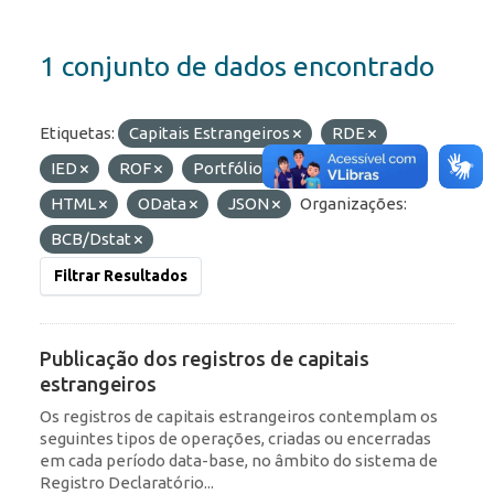
1 conjunto de dados encontrado
Etiquetas:
Capitais Estrangeiros
RDE
IED
ROF
Portfólio
Formatos:
HTML
OData
JSON
Organizações:
BCB/Dstat
Filtrar Resultados
Publicação dos registros de capitais
estrangeiros
Os registros de capitais estrangeiros contemplam os
seguintes tipos de operações, criadas ou encerradas
em cada período data-base, no âmbito do sistema de
Registro Declaratório...