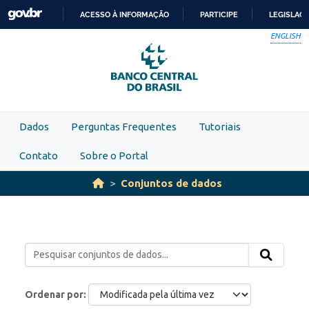
Skip to main content
ACESSO À INFORMAÇÃO
PARTICIPE
LEGISLAÇ
IR
ENGLISH
PARA
O
CONTEÚDO
Dados
Perguntas Frequentes
Tutoriais
Contato
Sobre o Portal
Conjuntos de dados
Ordenar por