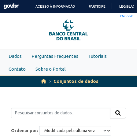
Skip to main content
ACESSO À INFORMAÇÃO
PARTICIPE
LEGISLAÇ
IR
ENGLISH
PARA
O
CONTEÚDO
Dados
Perguntas Frequentes
Tutoriais
Contato
Sobre o Portal
Conjuntos de dados
Ordenar por