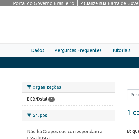
Skip to main content
Portal do Governo Brasileiro
Atualize sua Barra de Gov
Dados
Perguntas Frequentes
Tutoriais
Organizações
BCB/Dstat
1
1 c
Grupos
Etiqu
Não há Grupos que correspondam a
essa busca