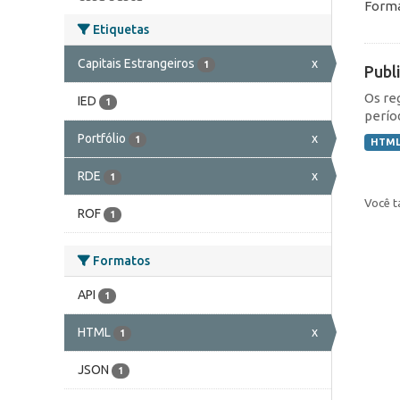
Forma
Etiquetas
Capitais Estrangeiros
x
1
Publ
Os re
IED
1
perío
Portfólio
x
1
HTM
RDE
x
1
Você t
ROF
1
Formatos
API
1
HTML
x
1
JSON
1