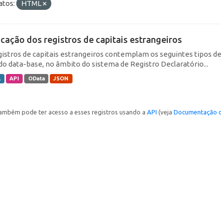
tos:
HTML
icação dos registros de capitais estrangeiros
gistros de capitais estrangeiros contemplam os seguintes tipos d
do data-base, no âmbito do sistema de Registro Declaratório...
L
API
OData
JSON
ambém pode ter acesso a esses registros usando a
API
(veja
Documentação d