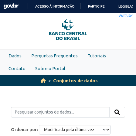
Skip to main content
ACESSO À INFORMAÇÃO
PARTICIPE
LEGISLAÇ
IR
ENGLISH
PARA
O
CONTEÚDO
Dados
Perguntas Frequentes
Tutoriais
Contato
Sobre o Portal
Conjuntos de dados
Ordenar por