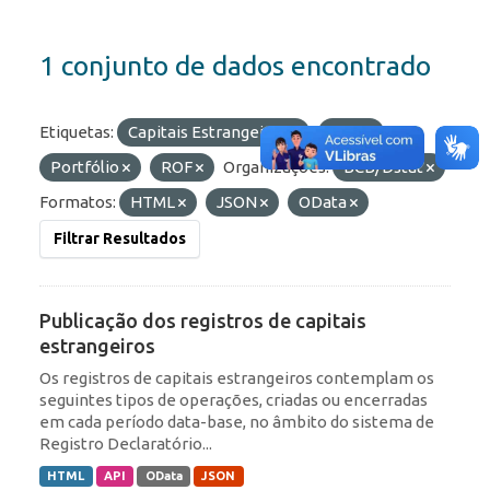
1 conjunto de dados encontrado
Etiquetas:
Capitais Estrangeiros
RDE
Portfólio
ROF
Organizações:
BCB/Dstat
Formatos:
HTML
JSON
OData
Filtrar Resultados
Publicação dos registros de capitais
estrangeiros
Os registros de capitais estrangeiros contemplam os
seguintes tipos de operações, criadas ou encerradas
em cada período data-base, no âmbito do sistema de
Registro Declaratório...
HTML
API
OData
JSON