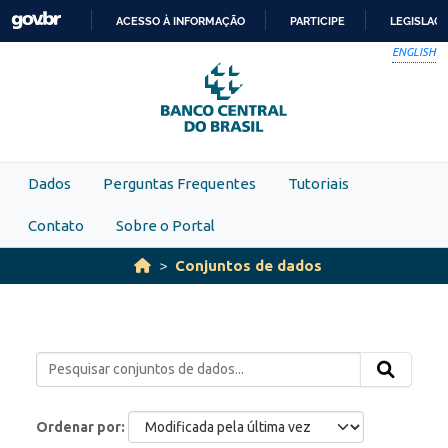
Skip to main content
ACESSO À INFORMAÇÃO
PARTICIPE
LEGISLAÇ
IR
ENGLISH
PARA
O
CONTEÚDO
Dados
Perguntas Frequentes
Tutoriais
Contato
Sobre o Portal
Conjuntos de dados
Ordenar por