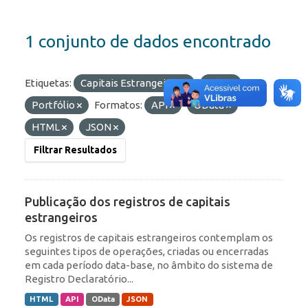
1 conjunto de dados encontrado
Etiquetas:
Capitais Estrangeiros
RDE
Portfólio
Formatos:
API
OData
HTML
JSON
Filtrar Resultados
Publicação dos registros de capitais
estrangeiros
Os registros de capitais estrangeiros contemplam os
seguintes tipos de operações, criadas ou encerradas
em cada período data-base, no âmbito do sistema de
Registro Declaratório...
HTML
API
OData
JSON