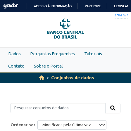
Skip to main content
ACESSO À INFORMAÇÃO
PARTICIPE
LEGISLAÇ
IR
ENGLISH
PARA
O
CONTEÚDO
Dados
Perguntas Frequentes
Tutoriais
Contato
Sobre o Portal
Conjuntos de dados
Ordenar por